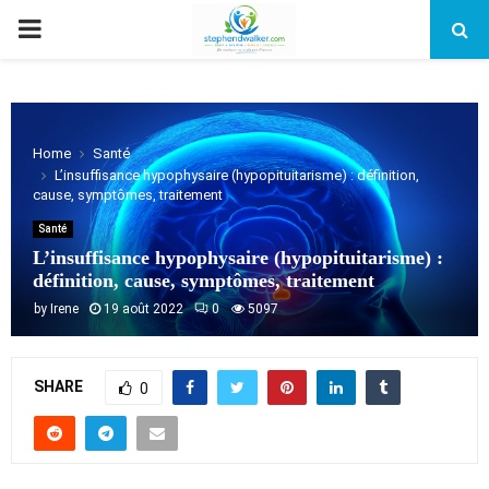
PRIMARY
MENU
Home
Santé
L’insuffisance hypophysaire (hypopituitarisme) : définition,
cause, symptômes, traitement
Santé
L’insuffisance hypophysaire (hypopituitarisme) :
définition, cause, symptômes, traitement
by
Irene
19 août 2022
0
5097
SHARE
0