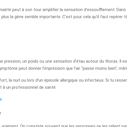
xiété peut à son tour amplifier la sensation d’essoufflement. Dans l
et plus la gêne semble importante. C’est pour cela qu’il faut repérer 
 pression, un poids ou une sensation d’étau autour du thorax. Il es
symptôme peut donner l’impression que l’air “passe moins bien”, mê
ort, la nuit ou lors d’un épisode allergique ou infectieux. Si tu re
nt à un professionnel de santé.
e.
e
raiment. On constate souvent que les personnes ne les relient pas à