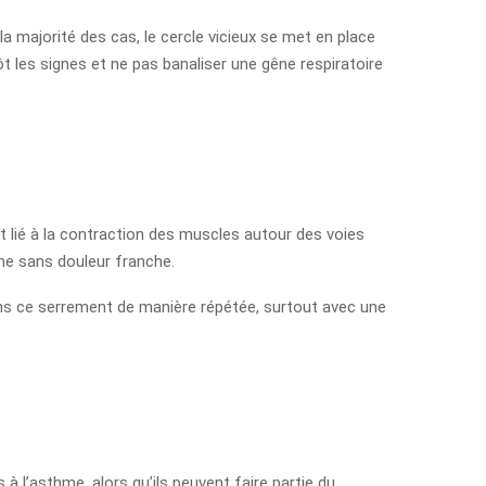
a majorité des cas, le cercle vicieux se met en place
tôt les signes et ne pas banaliser une gêne respiratoire
t lié à la contraction des muscles autour des voies
me sans douleur franche.
ssens ce serrement de manière répétée, surtout avec une
 l’asthme, alors qu’ils peuvent faire partie du