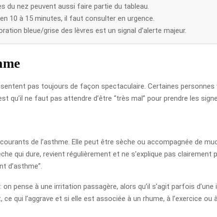
les du nez peuvent aussi faire partie du tableau.
en 10 à 15 minutes, il faut consulter en urgence.
oration bleue/grise des lèvres est un signal d’alerte majeur.
thme
ésentent pas toujours de façon spectaculaire. Certaines personnes 
st qu’il ne faut pas attendre d’être “très mal” pour prendre les sign
courants de l’asthme. Elle peut être sèche ou accompagnée de mucus
che qui dure, revient régulièrement et ne s’explique pas clairement p
ent d’asthme”.
n pense à une irritation passagère, alors qu’il s’agit parfois d’une
 ce qui l’aggrave et si elle est associée à un rhume, à l’exercice ou à 