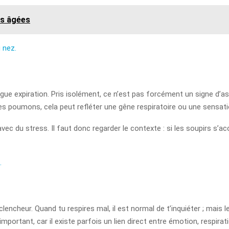
es âgées
 nez.
ngue expiration. Pris isolément, ce n’est pas forcément un signe d’a
es poumons, cela peut refléter une gêne respiratoire ou une sensati
ec du stress. Il faut donc regarder le contexte : si les soupirs s’
.
lencheur. Quand tu respires mal, il est normal de t’inquiéter ; mais 
ortant, car il existe parfois un lien direct entre émotion, respirat