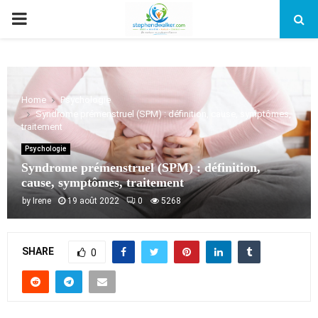
PRIMARY
MENU
Home
Psychologie
Syndrome prémenstruel (SPM) : définition, cause, symptômes,
traitement
Psychologie
Syndrome prémenstruel (SPM) : définition,
cause, symptômes, traitement
by
Irene
19 août 2022
0
5268
SHARE
0