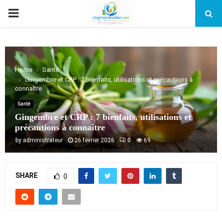
PRIMARY
MENU
Home
Santé
Gingembre et CRP : 7 bienfaits, utilisations et précautions à
connaître
Santé
Gingembre et CRP : 7 bienfaits, utilisations et
précautions à connaître
by
administrateur
26 février 2026
0
69
SHARE
0