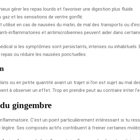
mieux gérer les repas lourds et favoriser une digestion plus fluide.
es gaz et les sensations de ventre gonflé.
 utilisé en cas de nausées du matin, de mal des transports ou d’inc
anti-inflammatoires et antimicrobiennes peuvent aider dans certains
dical si les symptômes sont persistants, intenses ou inhabituels. En
 repas ou réduire les nausées ponctuelles.
on
plats ou en petite quantité avant un trajet si l’on est sujet au mal de
 à observer un effet. Trop en prendre peut au contraire irriter l
s du gingembre
nflammatoire. C’est un point particulièrement intéressant si tu res
e légère. Ses composés actifs contribuent à freiner certaines molé