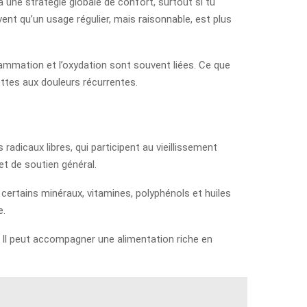
à une stratégie globale de confort, surtout si tu
nt qu’un usage régulier, mais raisonnable, est plus
flammation et l’oxydation sont souvent liées. Ce que
ettes aux douleurs récurrentes.
dicaux libres, qui participent au vieillissement
et de soutien général.
 certains minéraux, vitamines, polyphénols et huiles
e.
 Il peut accompagner une alimentation riche en