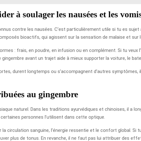
er à soulager les nausées et les vomi
nnus contre les nausées. C’est particulièrement utile si tu es suje
composés bioactifs, qui agissent sur la sensation de malaise et sur 
es : frais, en poudre, en infusion ou en complément. Si tu veux l’ut
 gingembre avant un trajet aide à mieux supporter la voiture, le bate
t fortes, durent longtemps ou s’accompagnent d’autres symptômes, il
ribuées au gingembre
ue naturel. Dans les traditions ayurvédiques et chinoises, il a long
 certaines personnes l’utilisent dans cette optique.
r la circulation sanguine, l’énergie ressentie et le confort global. Si
ouver plus de tonus. En revanche, il ne faut pas lui attribuer des ef